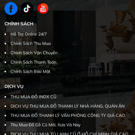
CHÍNH SÁCH
Hỗ Trợ Online 24/7
Chính Sách Thu Mua
Chính Sách Vận Chuyển
Chính Sách Thanh Toán
Chính Sách Bảo Mật
DỊCH VỤ
THU MUA ĐỒ INOX CŨ
DỊCH VỤ THU MUA ĐỒ THANH LÝ NHÀ HÀNG, QUÁN ĂN
THU MUA ĐỒ THANH LÝ VĂN PHÒNG CÔNG TY GIÁ CAO
Thu Mua Đồ Gỗ Cũ Mới, Xưa Và Nay
DỊCH VỤ THU MUA TỦ LẠNH CŨ Ở HỒ CHÍ MINH GIÁ CAO