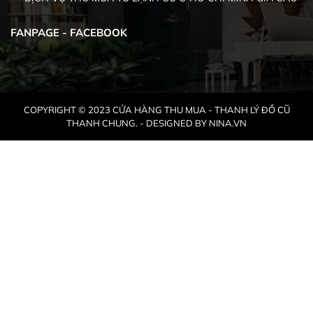
FANPAGE - FACEBOOK
COPYRIGHT © 2023 CỬA HÀNG THU MUA - THANH LÝ ĐỒ CŨ
THANH CHUNG. - DESIGNED BY NINA.VN