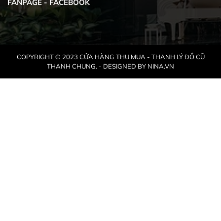
FANPAGE - FACEBOOK
COPYRIGHT © 2023 CỬA HÀNG THU MUA - THANH LÝ ĐỒ CŨ
THANH CHUNG. - DESIGNED BY NINA.VN