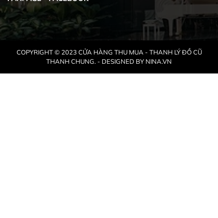
COPYRIGHT © 2023 CỬA HÀNG THU MUA - THANH LÝ ĐỒ CŨ
THANH CHUNG. - DESIGNED BY NINA.VN