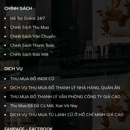
CHÍNH SÁCH
Hỗ Trợ Online 24/7
Chính Sách Thu Mua
Chính Sách Vận Chuyển
Chính Sách Thanh Toán
Chính Sách Bảo Mật
DỊCH VỤ
THU MUA ĐỒ INOX CŨ
DỊCH VỤ THU MUA ĐỒ THANH LÝ NHÀ HÀNG, QUÁN ĂN
THU MUA ĐỒ THANH LÝ VĂN PHÒNG CÔNG TY GIÁ CAO
Thu Mua Đồ Gỗ Cũ Mới, Xưa Và Nay
DỊCH VỤ THU MUA TỦ LẠNH CŨ Ở HỒ CHÍ MINH GIÁ CAO
FANPAGE - FACEBOOK