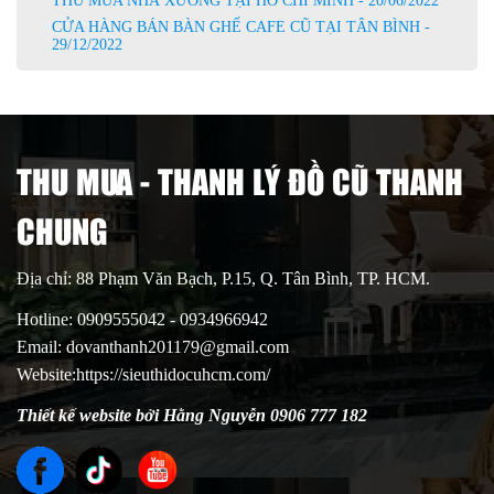
THU MUA NHÀ XƯỞNG TẠI HỒ CHÍ MINH - 20/06/2022
CỬA HÀNG BÁN BÀN GHẾ CAFE CŨ TẠI TÂN BÌNH -
29/12/2022
THU MUA - THANH LÝ ĐỒ CŨ THANH
CHUNG
Địa chỉ: 88 Phạm Văn Bạch, P.15, Q. Tân Bình, TP. HCM.
Hotline: 0909555042 - 0934966942
Email: dovanthanh201179@gmail.com
Website:https://sieuthidocuhcm.com/
Thiết kế website bởi Hằng Nguyễn 0906 777 182