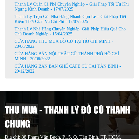
Thanh Lý Quán Cà Phê Chuyên Nghiệp – Giải Pháp Tối Ưu Khi
Ngưng Kinh Doanh - 17/07/2025
Thanh Lý Trọn Gói Nhà Hàng Nhanh Gọn Lẹ – Giải Pháp Tiết
Kiệm Thời Gian Và Chi Phí - 17/07/2025
Thanh Lý Nhà Hàng Chuyên Nghiệp: Giải Pháp Hiệu Quả Cho
Chủ Doanh Nghiệp - 15/04/2025
CỬA HÀNG THU MUA ĐỒ CŨ TẠI HỒ CHÍ MINH -
20/06/2022
CỬA HÀNG BÁN NỘI THẤT CŨ THÀNH PHỐ HỒ CHÍ
MINH - 20/06/2022
CỬA HÀNG BÁN BÀN GHẾ CAFE CŨ TẠI TÂN BÌNH -
29/12/2022
THU MUA - THANH LÝ ĐỒ CŨ THANH
CHUNG
Địa chỉ: 88 Phạm Văn Bạch, P.15, Q. Tân Bình, TP. HCM.